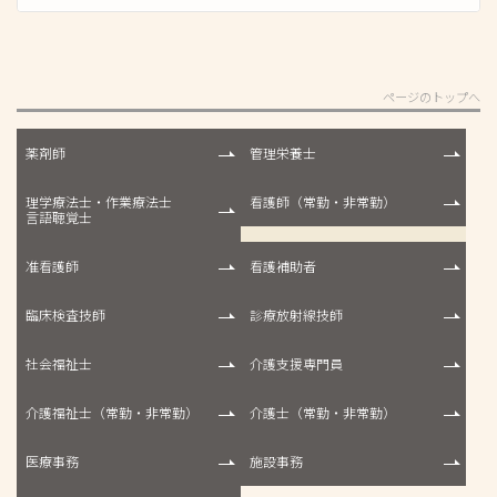
ページのトップへ
薬剤師
管理栄養士
理学療法士・作業療法士
看護師（常勤・非常勤）
言語聴覚士
准看護師
看護補助者
臨床検査技師
診療放射線技師
社会福祉士
介護支援専門員
介護福祉士（常勤・非常勤）
介護士（常勤・非常勤）
医療事務
施設事務